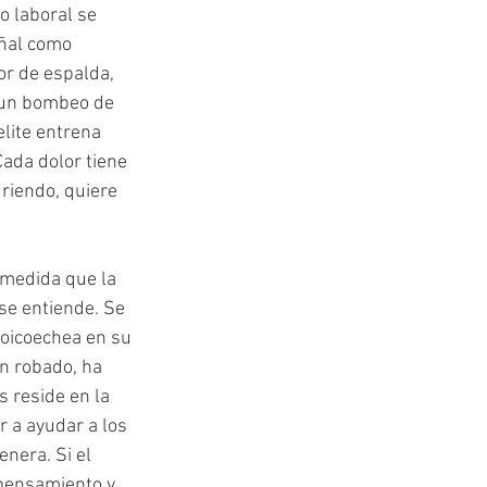
 laboral se 
ñal como 
r de espalda, 
 un bombeo de 
elite entrena 
ada dolor tiene 
riendo, quiere 
medida que la 
 se entiende. Se 
oicoechea en su 
n robado, ha 
 reside en la 
 a ayudar a los 
nera. Si el 
pensamiento y 