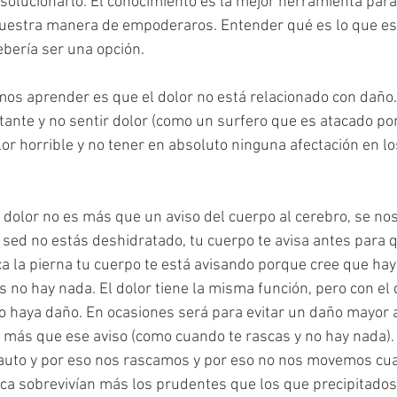
solucionarlo. El conocimiento es la mejor herramienta par
uestra manera de empoderaros. Entender qué es lo que es
bería ser una opción.
os aprender es que el dolor no está relacionado con daño
ante y no sentir dolor (como un surfero que es atacado por
r horrible y no tener en absoluto ninguna afectación en los
dolor no es más que un aviso del cuerpo al cerebro, se nos f
 sed no estás deshidratado, tu cuerpo te avisa antes para q
ica la pierna tu cuerpo te está avisando porque cree que hay
s no hay nada. El dolor tiene la misma función, pero con el 
o haya daño. En ocasiones será para evitar un daño mayor a
más que ese aviso (como cuando te rascas y no hay nada). 
cauto y por eso nos rascamos y por eso no nos movemos cua
ica sobrevivían más los prudentes que los que precipitados.