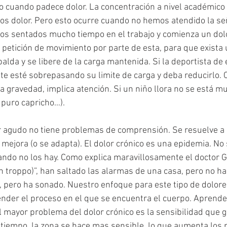
 cuando padece dolor. La concentración a nivel académico o
s dolor. Pero esto ocurre cuando no hemos atendido la se
os sentados mucho tiempo en el trabajo y comienza un dolo
petición de movimiento por parte de esta, para que exista
alda y se libere de la carga mantenida. Si la deportista de 
te esté sobrepasando su limite de carga y deba reducirlo. C
a gravedad, implica atención. Si un niño llora no se está mu
 puro capricho…). 
 agudo no tiene problemas de comprensión. Se resuelve a 
o mejora (o se adapta). El dolor crónico es una epidemia. No
ndo no los hay. Como explica maravillosamente el doctor G
n troppo)”, han saltado las alarmas de una casa, pero no ha
, pero ha sonado. Nuestro enfoque para este tipo de dolores
nder el proceso en el que se encuentra el cuerpo. Aprender
l mayor problema del dolor crónico es la sensibilidad que ge
tiempo, la zona se hace mas sensible, lo que aumenta los 