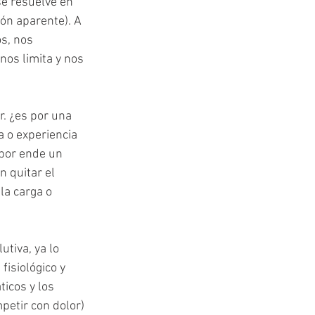
e resuelve en 
ón aparente). A 
s, nos 
os limita y nos 
r. ¿es por una 
a o experiencia 
 por ende un 
 quitar el 
la carga o 
tiva, ya lo 
fisiológico y 
icos y los 
etir con dolor) 