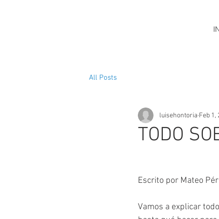
CLÍNICA
I
HO
N
T
OR
I
A
All Posts
luisehontoria
Feb 1,
TODO SO
Escrito por Mateo Pé
Vamos a explicar todo