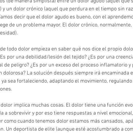
s (de manera simplista) entre un dolor agudo (aquel que s
 y un dolor crónico (aquel que perdura en el tiempo sin raz
íamos decir que el dolor agudo es bueno, con el aprendemo
ge de un problema mayor. El dolor crónico, normalmente, n
esidad). 
 de todo dolor empieza en saber qué nos dice el propio dolo
Es por una debilidad/lesión del tejido? ¿Es por una creenci
al de peligro? ¿Es por un exceso del proceso inflamatorio y
n dolorosa? La solución después siempre irá encaminada en
, ya sea fortaleciendo, adaptando el movimiento, regulando 
iones. 
dolor implica muchas cosas. El dolor tiene una función evolu
 a sobrevivir y por eso tiene respuestas a nivel emocional, 
ver como cuando tenemos dolor estamos más cansados, apát
. Un deportista de elite (aunque esté acostumbrado a comp