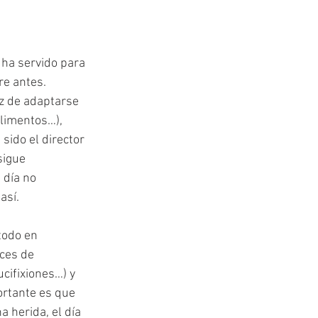
ha servido para 
re antes. 
z de adaptarse 
limentos…), 
sido el director 
sigue 
día no 
así.
todo en 
ces de 
cifixiones…) y 
ortante es que 
 herida, el día 