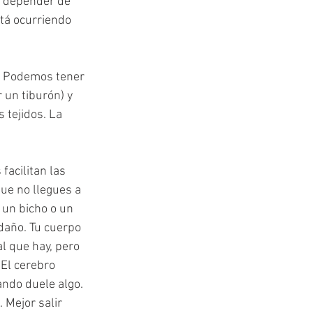
a depender de 
tá ocurriendo 
. Podemos tener 
 un tiburón) y 
 tejidos. La 
acilitan las 
ue no llegues a 
 un bicho o un 
daño. Tu cuerpo 
l que hay, pero 
El cerebro 
ndo duele algo. 
 Mejor salir 