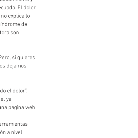
cuada. El dolor 
no explica lo 
 síndrome de 
étera son 
ero, si quieres 
 os dejamos 
o el dolor”.
el ya 
 una pagina web 
herramientas 
ón a nivel 