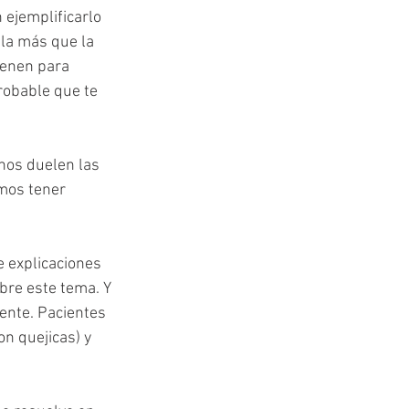
ejemplificarlo 
ela más que la 
ienen para 
robable que te 
nos duelen las 
mos tener 
 explicaciones 
re este tema. Y 
ente. Pacientes 
n quejicas) y 