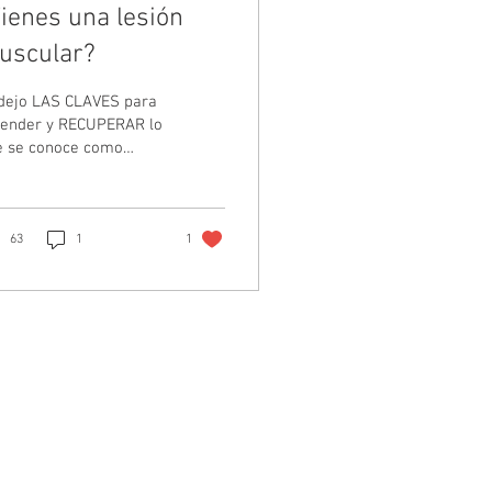
ienes una lesión
uscular?
dejo LAS CLAVES para
ender y RECUPERAR lo
e se conoce como
tura Muscular”. Lo más
portante es
AGNOSTICAR
ctamente lo...
63
1
1