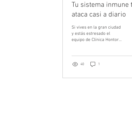
Tu sistema inmune 
ataca casi a diario
Si vives en la gran ciudad
y estás estresado el
equipo de Clínica Hontoria
te da la clave para
mejorar. El sistema
inmune es la defensa...
40
1
Contacto
Email:
clinicahontoria@gmail.com