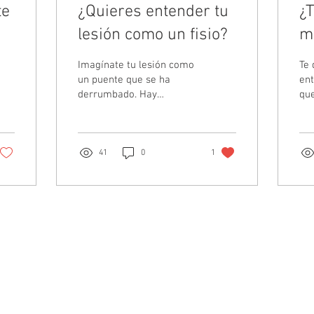
te
¿Quieres entender tu
¿T
lesión como un fisio?
m
Imagínate tu lesión como
Te 
un puente que se ha
ent
derrumbado. Hay
qu
diferentes maneras de
“Ro
reconstruir ese puente.
im
Los dos primeros días hay
DI
que...
exa
41
0
1
Load More