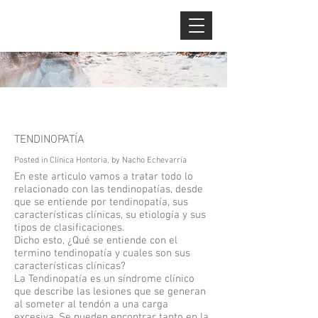
CLÍNICA
HO
N
T
OR
I
A
TENDINOPATÍA
Posted in Clí
nica Hontoria, by Nacho Echevarría
En este articulo vamos a tratar todo lo
relacionado con las tendinopatías, desde
que se entiende por tendinopatía, sus
características clínicas, su etiología y sus
tipos de clasificaciones.
Dicho esto, ¿Qué se entiende con el
termino tendinopatía y cuales son sus
características clínicas?
La Tendinopatía es un síndrome clínico
que describe las lesiones que se generan
al someter al tendón a una carga
excesiva. Se pueden encontrar tanto en la