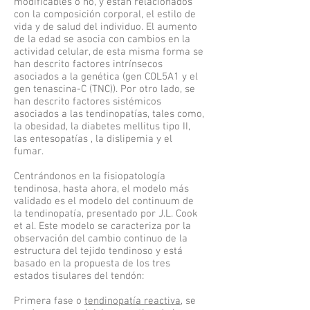
modificables o no, y están relacionados
con la composición corporal, el estilo de
vida y de salud del individuo. El aumento
de la edad se asocia con cambios en la
actividad celular, de esta misma forma se
han descrito factores intrínsecos
asociados a la genética (gen COL5A1 y el
gen tenascina-C (TNC)). Por otro lado, se
han descrito factores sistémicos
asociados a las tendinopatías, tales como,
la obesidad, la diabetes mellitus tipo II,
las entesopatías , la dislipemia y el
fumar.
Centrándonos en la fisiopatología
tendinosa, hasta ahora, el modelo más
validado es el modelo del continuum de
la tendinopatía, presentado por J.L. Cook
et al. Este modelo se caracteriza por la
observación del cambio continuo de la
estructura del tejido tendinoso y está
basado en la propuesta de los tres
estados tisulares del tendón:
Primera fase o
tendinopatía reactiva
, se