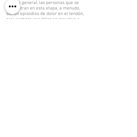
normal general, las personas que se
encuentran en esta etapa, a menudo,
sufren episodios de dolor en el tendón,
casi siempre ese dolor se resuelve a
medida que se cambia la carga del
tendón. Existe una amplia
desorganización de la matriz de colágeno
y se puede encontrar áreas de muerte
celular. Como consecuencia en este
estado no se produce reversibilidad de
los cambios patológicos.
Los hallazgos observados por ecografía
sugieren que el tendón patológico podría
generar adaptaciones en las zonas que
presenta desorganización, aumentando
su tamaño para asegurarse suficientes
zonas de tejido sano que sean capaces de
compensar el área de desorganización.
Por este motivo, se cree, que la persona
que se encuentra en una etapa
degenerativa no presenta clínica hasta
que el tendón es sometido a una
sobrecargar para la que no esta
preparado, por lo que se cree que ese
cuadro clínico que aparece se debe a la