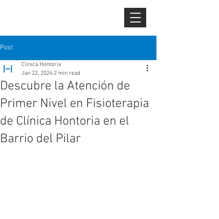
CLÍNICA
HO
N
T
OR
I
A
Post
Clinica Hontoria
Jan 22, 2024
2 min read
Descubre la Atención de
Primer Nivel en Fisioterapia
de Clínica Hontoria en el
Barrio del Pilar